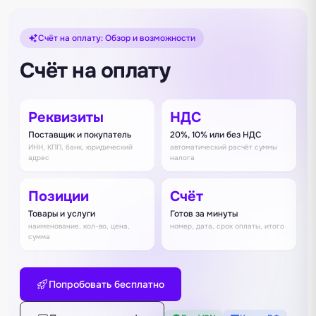
Счёт на оплату: Обзор и возможности
Счёт на оплату
Реквизиты
НДС
Поставщик и покупатель
20%, 10% или без НДС
ИНН, КПП, банк, юридический
автоматический расчёт суммы
адрес
налога
Позиции
Счёт
Товары и услуги
Готов за минуты
наименование, кол-во, цена,
номер, дата, срок оплаты, итого
сумма
Попробовать бесплатно