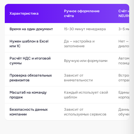
Ручное оформление
Счёт на 
Характеристика
счёта
NEUROOF
Время на один документ
15–30 минут менеджера
3–5 мин
Нужен шаблон в Excel
Да — настройка и
Нет — И
или 1С
заполнение
диалоге
Расчёт НДС и итоговой
Автомати
Вручную или формулами
суммы
позиция
Проверка обязательных
Зависит от
Встроена
реквизитов
внимательности
отправк
Масштаб на команду
Каждый использует свой
Единый а
продаж
шаблон
корпора
Безопасность данных
Зависит от
Данные 
компании
используемых сервисов
обучени