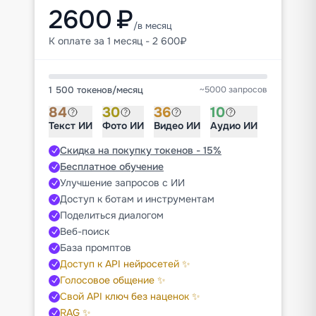
2600 ₽
/в месяц
К оплате за 1 месяц - 2 600₽
1 500 токенов
/
месяц
~5000 запросов
84
30
36
10
Текст ИИ
Фото ИИ
Видео ИИ
Аудио ИИ
Скидка на покупку токенов - 15%
Бесплатное обучение
Улучшение запросов с ИИ
Доступ к ботам и инструментам
Поделиться диалогом
Веб-поиск
База промптов
Доступ к API нейросетей ✨
Голосовое общение ✨
Свой API ключ без наценок ✨
RAG ✨