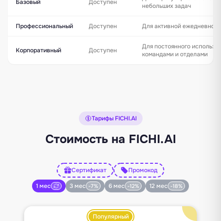
Базовый
Доступен
небольших задач
Профессиональный
Доступен
Для активной ежедневной 
Для постоянного использо
Корпоративный
Доступен
командами и отделами
Тарифы FICHI.AI
Стоимость на FICHI.AI
Сертификат
Промокод
1 мес
3 мес
6 мес
12 мес
-7%
-12%
-18%
Популярный