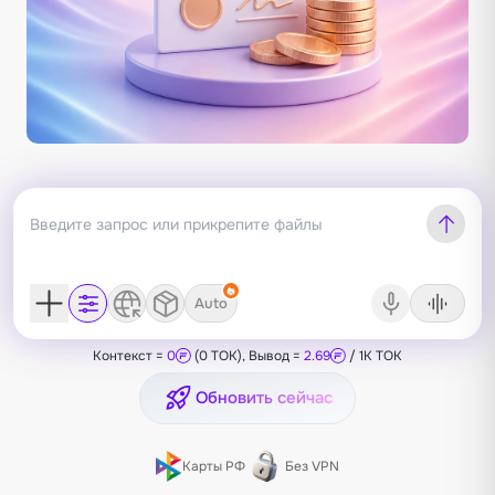
Auto
Контекст =
0
(0 TOK), Вывод =
2.69
/ 1K TOK
Обновить сейчас
Карты РФ
Без VPN