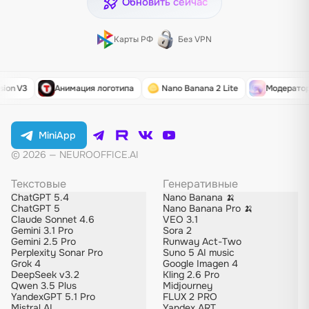
Обновить сейчас
Карты РФ
Без VPN
n V3
Анимация логотипа
Nano Banana 2 Lite
Модератор к
MiniApp
© 2026 — NEUROOFFICE.AI
Текстовые
Генеративные
ChatGPT 5.4
Nano Banana 🍌
ChatGPT 5
Nano Banana Pro 🍌
Claude Sonnet 4.6
VEO 3.1
Gemini 3.1 Pro
Sora 2
Gemini 2.5 Pro
Runway Act-Two
Perplexity Sonar Pro
Suno 5 AI music
Grok 4
Google Imagen 4
DeepSeek v3.2
Kling 2.6 Pro
Qwen 3.5 Plus
Midjourney
YandexGPT 5.1 Pro
FLUX 2 PRO
Mistral AI
Yandex ART