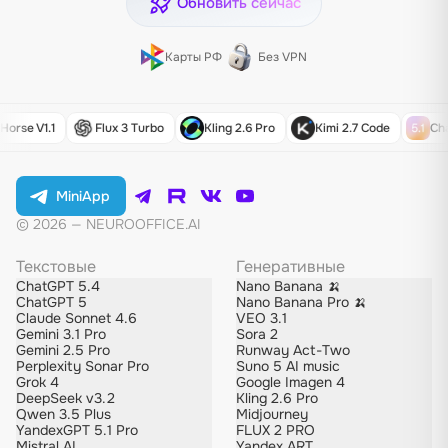
Обновить сейчас
Карты РФ
Без VPN
rse V1.1
Flux 3 Turbo
Kling 2.6 Pro
Kimi 2.7 Code
Chat
MiniApp
© 2026 — NEUROOFFICE.AI
Текстовые
Генеративные
ChatGPT 5.4
Nano Banana 🍌
ChatGPT 5
Nano Banana Pro 🍌
Claude Sonnet 4.6
VEO 3.1
Gemini 3.1 Pro
Sora 2
Gemini 2.5 Pro
Runway Act-Two
Perplexity Sonar Pro
Suno 5 AI music
Grok 4
Google Imagen 4
DeepSeek v3.2
Kling 2.6 Pro
Qwen 3.5 Plus
Midjourney
YandexGPT 5.1 Pro
FLUX 2 PRO
Mistral AI
Yandex ART