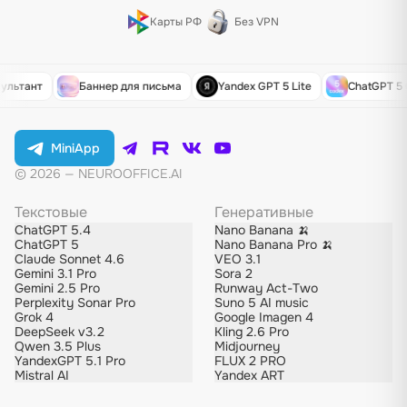
Карты РФ
Без VPN
ультант
Баннер для письма
Yandex GPT 5 Lite
ChatGPT 5 
MiniApp
© 2026 — NEUROOFFICE.AI
Текстовые
Генеративные
ChatGPT 5.4
Nano Banana 🍌
ChatGPT 5
Nano Banana Pro 🍌
Claude Sonnet 4.6
VEO 3.1
Gemini 3.1 Pro
Sora 2
Gemini 2.5 Pro
Runway Act-Two
Perplexity Sonar Pro
Suno 5 AI music
Grok 4
Google Imagen 4
DeepSeek v3.2
Kling 2.6 Pro
Qwen 3.5 Plus
Midjourney
YandexGPT 5.1 Pro
FLUX 2 PRO
Mistral AI
Yandex ART