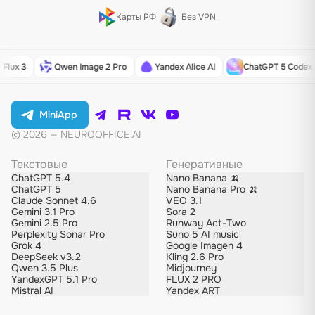
Карты РФ
Без VPN
ux 3
Qwen Image 2 Pro
Yandex Alice AI
ChatGPT 5 Codex
MiniApp
© 2026 — NEUROOFFICE.AI
Текстовые
Генеративные
ChatGPT 5.4
Nano Banana 🍌
ChatGPT 5
Nano Banana Pro 🍌
Claude Sonnet 4.6
VEO 3.1
Gemini 3.1 Pro
Sora 2
Gemini 2.5 Pro
Runway Act-Two
Perplexity Sonar Pro
Suno 5 AI music
Grok 4
Google Imagen 4
DeepSeek v3.2
Kling 2.6 Pro
Qwen 3.5 Plus
Midjourney
YandexGPT 5.1 Pro
FLUX 2 PRO
Mistral AI
Yandex ART