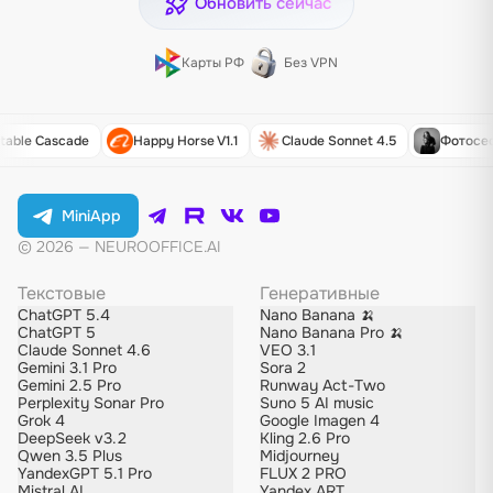
Обновить сейчас
Карты РФ
Без VPN
table Cascade
Happy Horse V1.1
Claude Sonnet 4.5
Фотосе
MiniApp
© 2026 — NEUROOFFICE.AI
Текстовые
Генеративные
ChatGPT 5.4
Nano Banana 🍌
ChatGPT 5
Nano Banana Pro 🍌
Claude Sonnet 4.6
VEO 3.1
Gemini 3.1 Pro
Sora 2
Gemini 2.5 Pro
Runway Act-Two
Perplexity Sonar Pro
Suno 5 AI music
Grok 4
Google Imagen 4
DeepSeek v3.2
Kling 2.6 Pro
Qwen 3.5 Plus
Midjourney
YandexGPT 5.1 Pro
FLUX 2 PRO
Mistral AI
Yandex ART