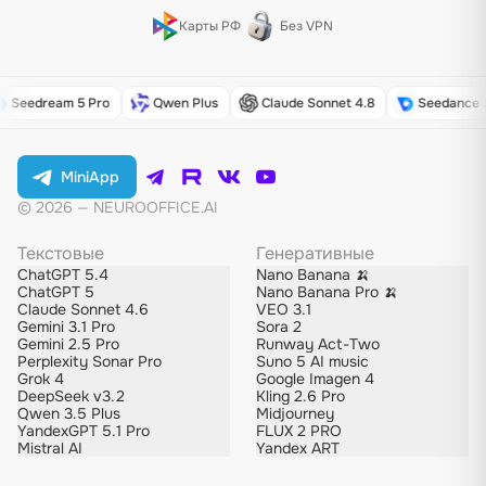
Карты РФ
Без VPN
Seedream 5 Pro
Qwen Plus
Claude Sonnet 4.8
Seedance 2
MiniApp
© 2026 — NEUROOFFICE.AI
Текстовые
Генеративные
ChatGPT 5.4
Nano Banana 🍌
ChatGPT 5
Nano Banana Pro 🍌
Claude Sonnet 4.6
VEO 3.1
Gemini 3.1 Pro
Sora 2
Gemini 2.5 Pro
Runway Act-Two
Perplexity Sonar Pro
Suno 5 AI music
Grok 4
Google Imagen 4
DeepSeek v3.2
Kling 2.6 Pro
Qwen 3.5 Plus
Midjourney
YandexGPT 5.1 Pro
FLUX 2 PRO
Mistral AI
Yandex ART