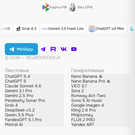
Карты РФ
Без VPN
 V3
Grok 4.3
Gemini 3.5 Flash Lite
ChatGPT o4 Mini
L
MiniApp
© 2026 — NEUROOFFICE.AI
Текстовые
Генеративные
ChatGPT 5.4
Nano Banana 🍌
ChatGPT 5
Nano Banana Pro 🍌
Claude Sonnet 4.6
VEO 3.1
Gemini 3.1 Pro
Sora 2
Gemini 2.5 Pro
Runway Act-Two
Perplexity Sonar Pro
Suno 5 AI music
Grok 4
Google Imagen 4
DeepSeek v3.2
Kling 2.6 Pro
Qwen 3.5 Plus
Midjourney
YandexGPT 5.1 Pro
FLUX 2 PRO
Mistral AI
Yandex ART