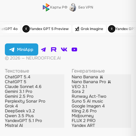
Карты РФ
Без VPN
atGPT 4o
Yandex GPT 5 Preview
Grok Imagine
Yandex GPT 5
MiniApp
© 2026 — NEUROOFFICE.AI
Текстовые
Генеративные
ChatGPT 5.4
Nano Banana 🍌
ChatGPT 5
Nano Banana Pro 🍌
Claude Sonnet 4.6
VEO 3.1
Gemini 3.1 Pro
Sora 2
Gemini 2.5 Pro
Runway Act-Two
Perplexity Sonar Pro
Suno 5 AI music
Grok 4
Google Imagen 4
DeepSeek v3.2
Kling 2.6 Pro
Qwen 3.5 Plus
Midjourney
YandexGPT 5.1 Pro
FLUX 2 PRO
Mistral AI
Yandex ART