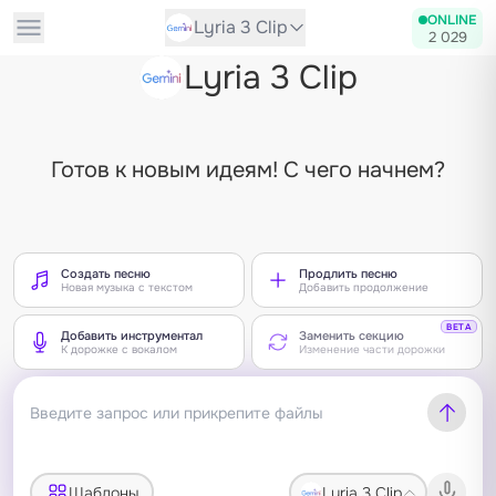
ONLINE
Lyria 3 Clip
2 029
Lyria 3 Clip
Готов к новым идеям! С чего начнем?
Создать песню
Продлить песню
Новая музыка с текстом
Добавить продолжение
BETA
Добавить инструментал
Заменить секцию
К дорожке с вокалом
Изменение части дорожки
Шаблоны
Lyria 3 Clip