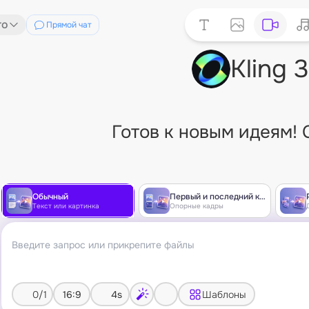
ro
Прямой чат
Kling 
Готов к новым идеям! 
Обычный
Первый и последний кадр
Текст или картинка
Опорные кадры
0/1
16:9
4s
Шаблоны