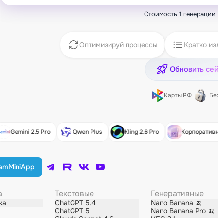
Стоимость 1 генерации
Оптимизируй процессы
Кратко из
Обновить се
Карты РФ
Бе
Gemini 2.5 Pro
Qwen Plus
Kling 2.6 Pro
Корпоративн
ram
MiniApp
а
Текстовые
Генеративные
ка
ChatGPT 5.4
Nano Banana 🍌
ChatGPT 5
Nano Banana Pro 🍌