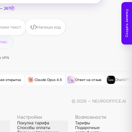
 —
267
Создать заметку
ложи текст
Напиши код
йчас
з VPN
ая открытка
Claude Opus 4.5
Ответ на отзыв
ChatGPT 5
© 2026 — NEUROOFFICE.AI
Настройки
Возможности
Покупка тарифа
Тарифы
Способы оплаты
Подарочные