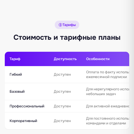
Тарифы
Стоимость и тарифные планы
Тариф
Доступность
Особенности
Оплата по факту использо
Гибкий
Доступен
ежемесячной подписки
Для нерегулярного исполь
Базовый
Доступен
небольших задач
Профессиональный
Доступен
Для активной ежедневной 
Для постоянного использо
Корпоративный
Доступен
командами и отделами