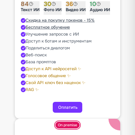
84
30
36
10
Текст ИИ
Фото ИИ
Видео ИИ
Аудио ИИ
Скидка на покупку токенов - 15%
Бесплатное обучение
Улучшение запросов с ИИ
Доступ к ботам и инструментам
Поделиться диалогом
Веб-поиск
База промптов
Доступ к API нейросетей ✨
Голосовое общение ✨
Свой API ключ без наценок ✨
RAG ✨
Оплатить
On premise