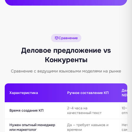
Сравнение
Деловое предложение vs
Конкуренты
Сравнение с ведущими языковыми моделями на рынке
Делов
Характеристика
Ручное составление КП
NEURO
2–4 часа на
10–15
Время создания КП
качественный текст
отпра
Нужен опытный менеджер
Да — требует навыков и
Нет —
или маркетолог
времени
самос