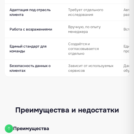
Адаптация под отрасль
Требует отдельного
Автом
клиента
исследования
разме
Вручную, по опыту
Работа с возражениями
Встро
менеджера
Создаётся и
Единый стандарт для
Едины
согласовывается
команды
прод
отдельно
Безопасность данных о
Зависит от используемых
Данны
клиентах
сервисов
обуче
Преимущества и недостатки
Преимущества