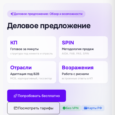
Деловое предложение: Обзор и возможности
Деловое предложение
КП
SPIN
Готовое за минуты
Методология продаж
структура под клиента и отрасль
AIDA, FAB, PAS, SPIN
Отрасли
Возражения
Адаптация под B2B
Работа с рисками
МСБ, корпоративный, госсектор
встроенные ответы в КП
Попробовать бесплатно
Посмотреть тарифы
Без VPN
Карты РФ