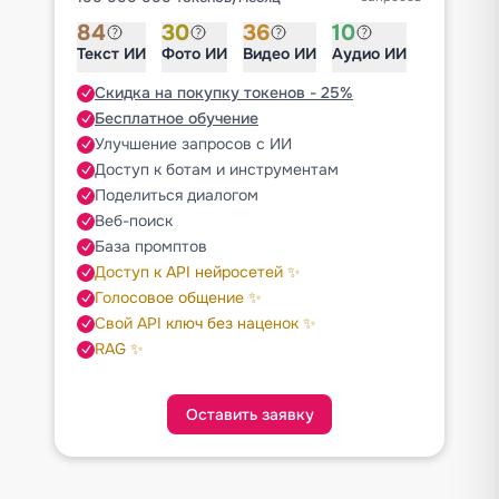
84
30
36
10
Текст ИИ
Фото ИИ
Видео ИИ
Аудио ИИ
Скидка на покупку токенов - 25%
Бесплатное обучение
Улучшение запросов с ИИ
Доступ к ботам и инструментам
Поделиться диалогом
Веб-поиск
База промптов
Доступ к API нейросетей ✨
Голосовое общение ✨
Свой API ключ без наценок ✨
RAG ✨
Оставить заявку