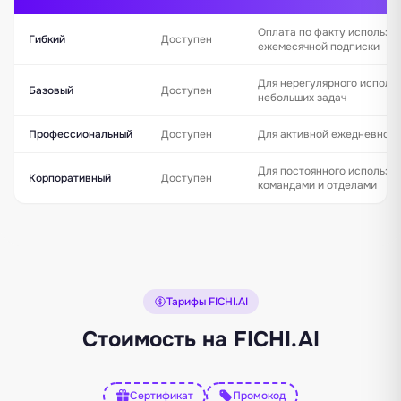
Оплата по факту использо
Гибкий
Доступен
ежемесячной подписки
Для нерегулярного исполь
Базовый
Доступен
небольших задач
Профессиональный
Доступен
Для активной ежедневной 
Для постоянного использо
Корпоративный
Доступен
командами и отделами
Тарифы FICHI.AI
Стоимость на FICHI.AI
Сертификат
Промокод