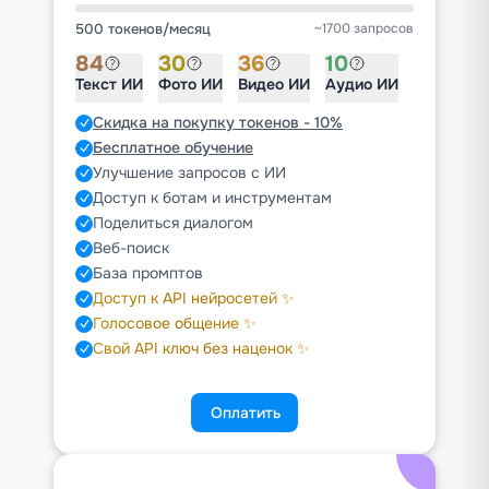
500 токенов
/
месяц
~1700 запросов
84
30
36
10
Текст ИИ
Фото ИИ
Видео ИИ
Аудио ИИ
Скидка на покупку токенов - 10%
Бесплатное обучение
Улучшение запросов с ИИ
Доступ к ботам и инструментам
Поделиться диалогом
Веб-поиск
База промптов
Доступ к API нейросетей ✨
Голосовое общение ✨
Свой API ключ без наценок ✨
Оплатить