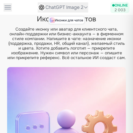
ONLINE
ChatGPT Image 2
2 003
Иконки для чатов
Иконки для чатов
Создайте иконку или аватар для клиентского чата,
онлайн-поддержки или бизнес-аккаунта — в фирменном
стиле компании. Напишите в чате: назначение иконки
(поддержка, продажи, HR, общий канал), желаемый стиль
и цвета. Хотите добавить логотип — прикрепите
изображение. Нужен символ или персонаж — опишите
или прикрепите референс. Всё остальное ИИ создаст сам.