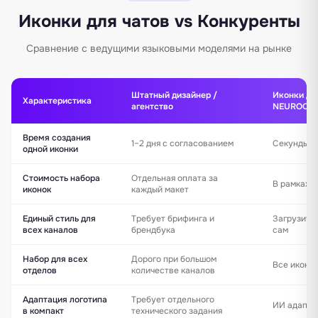
Иконки для чатов vs Конкуренты
Сравнение с ведущими языковыми моделями на рынке
Штатный дизайнер /
Иконки дл
Характеристика
агентство
NEUROOFFI
Время создания
1–2 дня с согласованием
Секунды —
одной иконки
Стоимость набора
Отдельная оплата за
В рамках т
иконок
каждый макет
Единый стиль для
Требует брифинга и
Загрузите
всех каналов
брендбука
сам
Набор для всех
Дорого при большом
Все иконки
отделов
количестве каналов
Адаптация логотипа
Требует отдельного
ИИ адапти
в компакт
технического задания