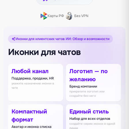
Карты РФ
Без VPN
Иконки для клиентских чатов ИИ: Обзор и возможности
Иконки для чатов
Любой канал
Логотип — по
желанию
Поддержка, продажи, HR
укажите назначение иконки в
Бренд компании
чате
прикрепите логотип или
создайте без него
Компактный
Единый стиль
формат
Набор для всех отделов
создайте серию иконок в одной
Аватар и иконка списка
линии