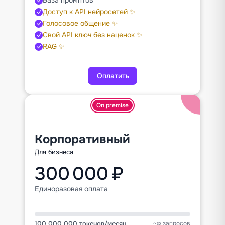
Доступ к API нейросетей ✨
Голосовое общение ✨
Свой API ключ без наценок ✨
RAG ✨
Оплатить
On premise
Корпоративный
Для бизнеса
300 000 ₽
Единоразовая оплата
100 000 000 токенов
/
месяц
~∞ запросов