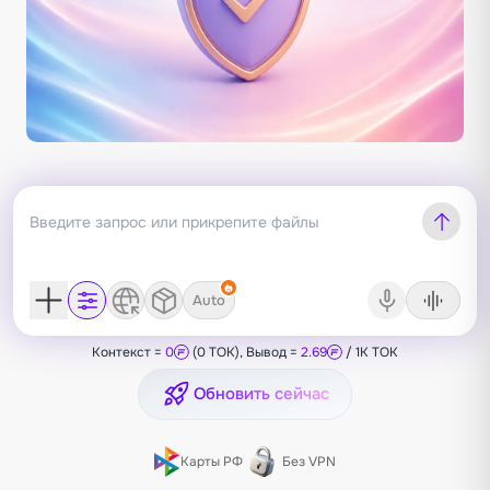
Auto
Контекст =
0
(0 TOK), Вывод =
2.69
/ 1K TOK
Обновить сейчас
Карты РФ
Без VPN