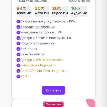
1 500 токенов
/
месяц
~5000 запросов
84
30
36
10
Текст ИИ
Фото ИИ
Видео ИИ
Аудио ИИ
Скидка на покупку токенов - 15%
Бесплатное обучение
Улучшение запросов с ИИ
Доступ к ботам и инструментам
Поделиться диалогом
Веб-поиск
База промптов
Доступ к API нейросетей ✨
Голосовое общение ✨
Свой API ключ без наценок ✨
RAG ✨
Оплатить
On premise