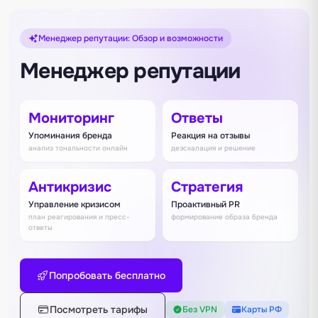
Менеджер репутации: Обзор и возможности
Менеджер репутации
Мониторинг
Ответы
Упоминания бренда
Реакция на отзывы
анализ тональности онлайн
деэскалация и решение
Антикризис
Стратегия
Управление кризисом
Проактивный PR
план реагирования и пресс-
формирование образа бренда
ответы
Попробовать бесплатно
Посмотреть тарифы
Без VPN
Карты РФ