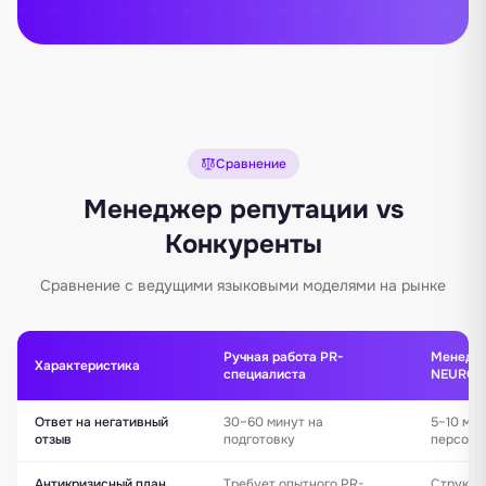
Сравнение
Менеджер репутации vs
Конкуренты
Сравнение с ведущими языковыми моделями на рынке
Ручная работа PR-
Менедже
Характеристика
специалиста
NEUROOF
Ответ на негативный
30–60 минут на
5–10 мин
отзыв
подготовку
персона
Антикризисный план
Требует опытного PR-
Структу