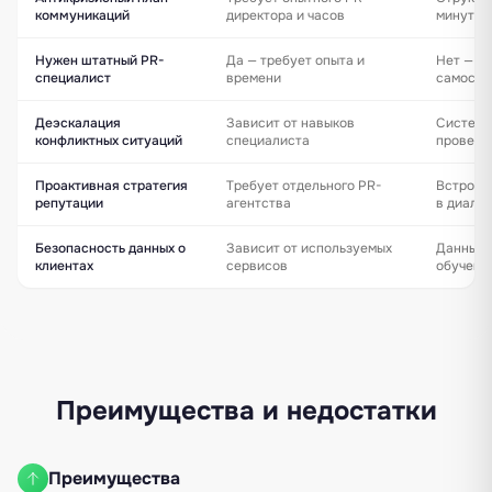
коммуникаций
директора и часов
минуты
Нужен штатный PR-
Да — требует опыта и
Нет — И
специалист
времени
самосто
Деэскалация
Зависит от навыков
Системн
конфликтных ситуаций
специалиста
провере
Проактивная стратегия
Требует отдельного PR-
Встроен
репутации
агентства
в диалог
Безопасность данных о
Зависит от используемых
Данные 
клиентах
сервисов
обучени
Преимущества и недостатки
Преимущества