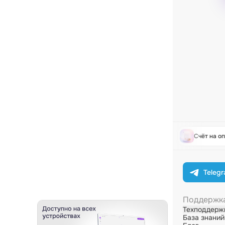
Ретушь лица
Claude Fable 5
Grok 4.20
Счёт на о
Teleg
Поддержк
Техподдерж
База знаний