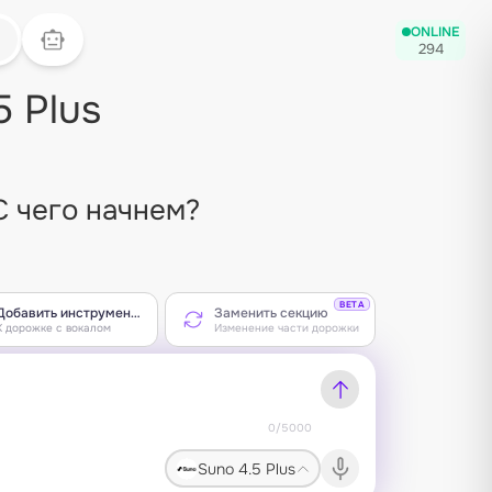
ONLINE
294
5 Plus
С чего начнем?
BETA
Добавить инструментал
Заменить секцию
К дорожке с вокалом
Изменение части дорожки
0/5000
Suno 4.5 Plus