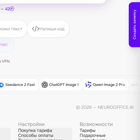
и —
42
Создать заметку
ложи текст
Напиши код
йчас
з VPN
Seedance 2 Fast
ChatGPT Image 1
Qwen Image 2 Pro
© 2026 — NEUROOFFICE.AI
Настройки
Возможности
Покупка тарифа
Тарифы
Способы оплаты
Подарочные