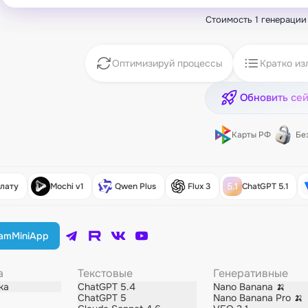
Стоимость 1 генераци
Оптимизируй процессы
Кратко из
Обновить се
Карты РФ
Бе
плату
Mochi v1
Qwen Plus
Flux 3
ChatGPT 5.1
ram
MiniApp
а
Текстовые
Генеративные
ка
ChatGPT 5.4
Nano Banana 🍌
ChatGPT 5
Nano Banana Pro 🍌