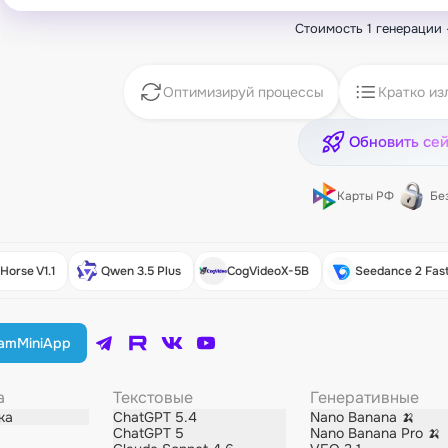
Стоимость 1 генерации
Оптимизируй процессы
Кратко из
Обновить се
Карты РФ
Бе
1
Qwen 3.5 Plus
CogVideoX-5B
Seedance 2 Fast
C
ram
MiniApp
а
Текстовые
Генеративные
ка
ChatGPT 5.4
Nano Banana 🍌
ChatGPT 5
Nano Banana Pro 🍌