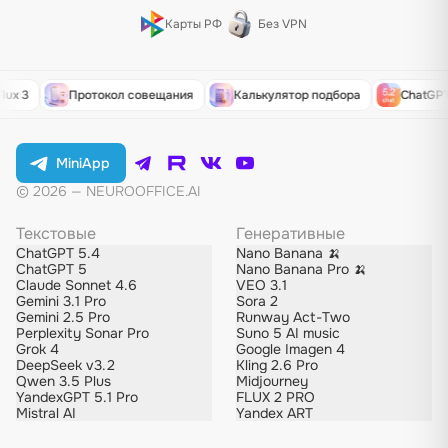
Карты РФ
Без VPN
ux 3
Протокол совещания
Калькулятор подбора
ChatGPT 5
MiniApp
© 2026 — NEUROOFFICE.AI
Текстовые
Генеративные
ChatGPT 5.4
Nano Banana 🍌
ChatGPT 5
Nano Banana Pro 🍌
Claude Sonnet 4.6
VEO 3.1
Gemini 3.1 Pro
Sora 2
Gemini 2.5 Pro
Runway Act-Two
Perplexity Sonar Pro
Suno 5 AI music
Grok 4
Google Imagen 4
DeepSeek v3.2
Kling 2.6 Pro
Qwen 3.5 Plus
Midjourney
YandexGPT 5.1 Pro
FLUX 2 PRO
Mistral AI
Yandex ART