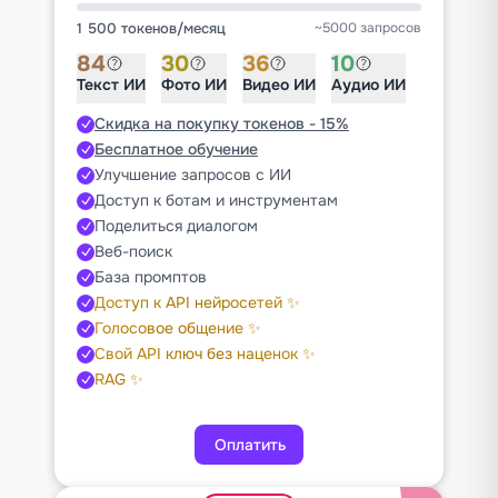
1 500 токенов
/
месяц
~5000 запросов
84
30
36
10
Текст ИИ
Фото ИИ
Видео ИИ
Аудио ИИ
Скидка на покупку токенов - 15%
Бесплатное обучение
Улучшение запросов с ИИ
Доступ к ботам и инструментам
Поделиться диалогом
Веб-поиск
База промптов
Доступ к API нейросетей ✨
Голосовое общение ✨
Свой API ключ без наценок ✨
RAG ✨
Оплатить