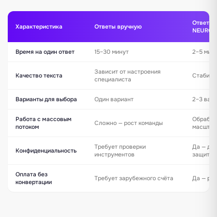
Ответ на
Характеристика
Ответы вручную
NEUROOF
Время на один ответ
15–30 минут
2–5 мин
Зависит от настроения
Качество текста
Стабиль
специалиста
Варианты для выбора
Один вариант
2–3 вар
Работа с массовым
Обрабат
Сложно — рост команды
потоком
масштаб
Требует проверки
Да — да
Конфиденциальность
инструментов
защитой
Оплата без
Требует зарубежного счёта
Да — ро
конвертации