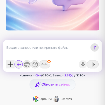
Auto
Контекст =
0
(0 TOK), Вывод =
2.69
/ 1K TOK
Обновить сейчас
Карты РФ
Без VPN