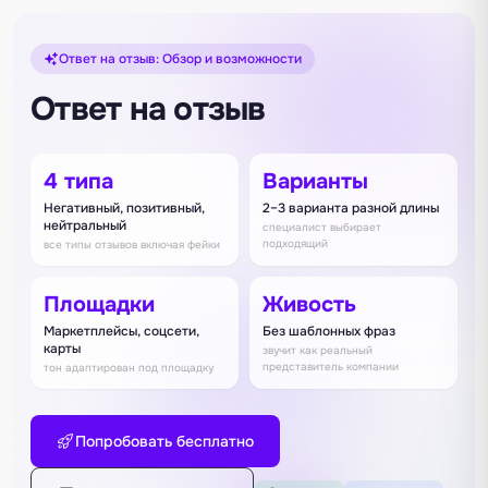
Ответ на отзыв: Обзор и возможности
Ответ на отзыв
4 типа
Варианты
Негативный, позитивный,
2–3 варианта разной длины
нейтральный
специалист выбирает
подходящий
все типы отзывов включая фейки
Площадки
Живость
Маркетплейсы, соцсети,
Без шаблонных фраз
карты
звучит как реальный
представитель компании
тон адаптирован под площадку
Попробовать бесплатно