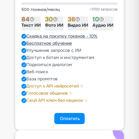
500 токенов
/
месяц
~1700 запросов
84
30
36
10
Текст ИИ
Фото ИИ
Видео ИИ
Аудио ИИ
Скидка на покупку токенов - 10%
Бесплатное обучение
Улучшение запросов с ИИ
Доступ к ботам и инструментам
Поделиться диалогом
Веб-поиск
База промптов
Доступ к API нейросетей ✨
Голосовое общение ✨
Свой API ключ без наценок ✨
Оплатить