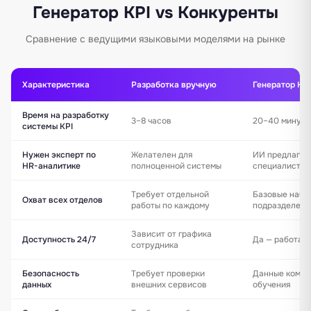
Генератор KPI vs Конкуренты
Сравнение с ведущими языковыми моделями на рынке
Характеристика
Разработка вручную
Генератор KP
Время на разработку
3–8 часов
20–40 минут 
системы KPI
Нужен эксперт по
Желателен для
ИИ предлагае
HR-аналитике
полноценной системы
специалист а
Требует отдельной
Базовые набо
Охват всех отделов
работы по каждому
подразделени
Зависит от графика
Доступность 24/7
Да — работает
сотрудника
Безопасность
Требует проверки
Данные компа
данных
внешних сервисов
обучения