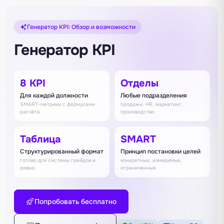
Генератор KPI: Обзор и возможности
Генератор KPI
8 KPI
Отделы
Для каждой должности
Любые подразделения
SMART-метрики с формулами
продажи, HR, маркетинг,
расчёта
производство
Таблица
SMART
Структурированный формат
Принцип постановки целей
готово для системы грейдов и
конкретные, измеримые,
ревью
ограниченные
Попробовать бесплатно