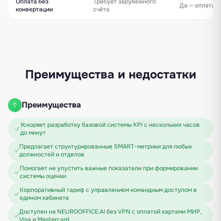
Оплата без
Требует зарубежного
Да — оплата 
конвертации
счёта
Преимущества и недостатки
Преимущества
Ускоряет разработку базовой системы KPI с нескольких часов
до минут
Предлагает структурированные SMART-метрики для любых
должностей и отделов
Помогает не упустить важные показатели при формировании
системы оценки
Корпоративный тариф с управлением командным доступом в
едином кабинете
Доступен на NEUROOFFICE.AI без VPN с оплатой картами МИР,
Visa и Mastercard