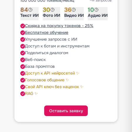
100 000 000 токенов
/
месяц
~∞ запросов
84
30
36
10
Текст ИИ
Фото ИИ
Видео ИИ
Аудио ИИ
Скидка на покупку токенов - 25%
Бесплатное обучение
Улучшение запросов с ИИ
Доступ к ботам и инструментам
Поделиться диалогом
Веб-поиск
База промптов
Доступ к API нейросетей ✨
Голосовое общение ✨
Свой API ключ без наценок ✨
RAG ✨
Оставить заявку