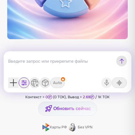
Auto
Контекст =
0
(0 TOK), Вывод =
2.69
/ 1K TOK
Обновить сейчас
Карты РФ
Без VPN