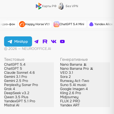
Карты РФ
Без VPN
Видео-фон
Happy Horse V1.1
ChatGPT 5.4 Mini
Yandex Alice 
MiniApp
© 2026 — NEUROOFFICE.AI
Текстовые
Генеративные
ChatGPT 5.4
Nano Banana 🍌
ChatGPT 5
Nano Banana Pro 🍌
Claude Sonnet 4.6
VEO 3.1
Gemini 3.1 Pro
Sora 2
Gemini 2.5 Pro
Runway Act-Two
Perplexity Sonar Pro
Suno 5 AI music
Grok 4
Google Imagen 4
DeepSeek v3.2
Kling 2.6 Pro
Qwen 3.5 Plus
Midjourney
YandexGPT 5.1 Pro
FLUX 2 PRO
Mistral AI
Yandex ART