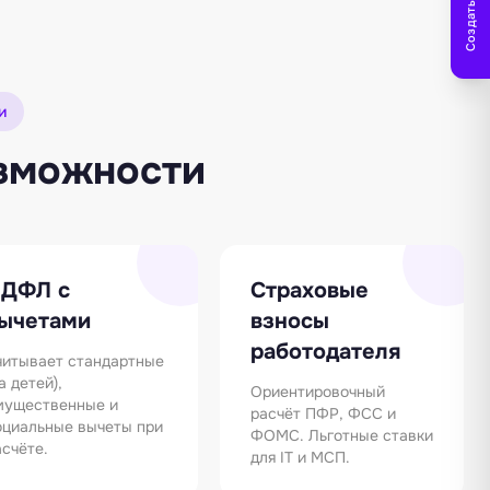
Создать заметку
и
озможности
ДФЛ с
Страховые
ычетами
взносы
работодателя
читывает стандартные
а детей),
Ориентировочный
мущественные и
расчёт ПФР, ФСС и
оциальные вычеты при
ФОМС. Льготные ставки
асчёте.
для IT и МСП.