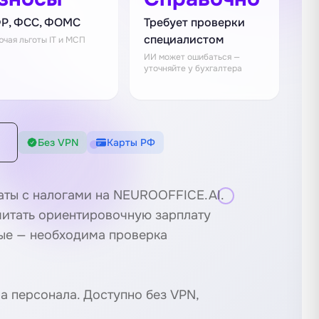
Р, ФСС, ФОМС
Требует проверки
специалистом
ючая льготы IT и МСП
ИИ может ошибаться —
уточняйте у бухгалтера
Без VPN
Карты РФ
аты с налогами на NEUROOFFICE.AI.
читать ориентировочную зарплату
ные — необходима проверка
а персонала
. Доступно без VPN,