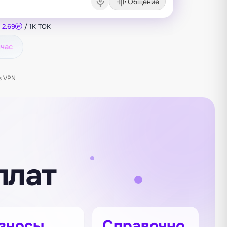
Общение
=
2.69
/ 1K TOK
йчас
з VPN
плат
зносы
Справочно