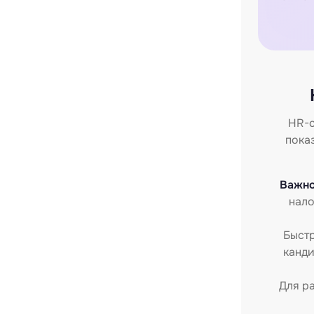
HR-с
пока
Важно
нало
Быстр
канди
Для р