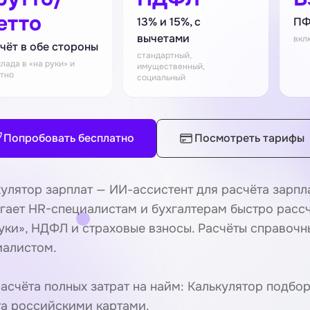
етто
13% и 15%, с
ПФ
вычетами
вкл
чёт в обе стороны
стандартный,
клада в «на руки» и
имущественный,
тно
социальный
Попробовать бесплатно
Посмотреть тарифы
улятор зарплат — ИИ-ассистент для расчёта зарпл
гает HR-специалистам и бухгалтерам быстро расс
руки», НДФЛ и страховые взносы. Расчёты справоч
иалистом.
асчёта полных затрат на найм:
Калькулятор подбор
та российскими картами.