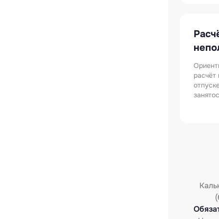
Расч
непо
Ориент
расчёт 
отпуск
занятос
Каль
Обяза