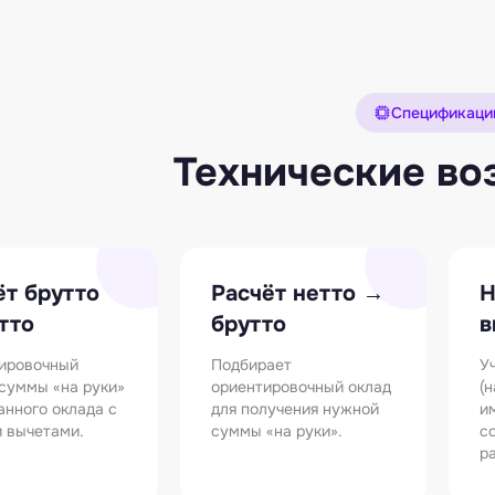
Спецификаци
Технические в
ёт брутто
Расчёт нетто →
Н
тто
брутто
в
ировочный
Подбирает
У
 суммы «на руки»
ориентировочный оклад
(н
анного оклада с
для получения нужной
и
 вычетами.
суммы «на руки».
с
р