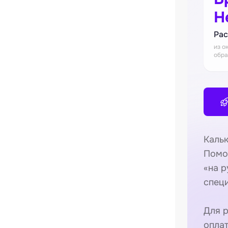
Н
Рас
из о
обра
Кальк
Помо
«на 
спец
Для р
опла