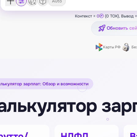
Auto
Контекст =
0
(0 TOK), Вывод 
Обновить се
Карты РФ
Бе
лькулятор зарплат: Обзор и возможности
алькулятор зар
рутто/
НДФЛ
В