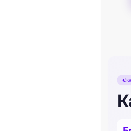
Ка
К
Б