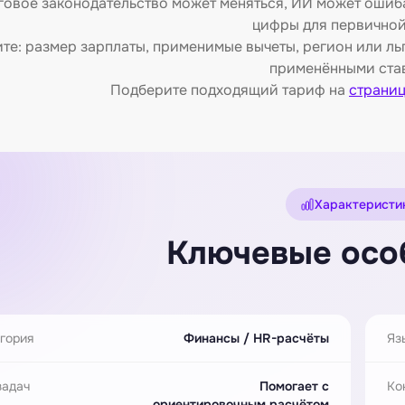
овое законодательство может меняться, ИИ может ошиба
цифры для первичной
те: размер зарплаты, применимые вычеты, регион или льг
применёнными ста
Подберите подходящий тариф на
страни
Характеристи
Ключевые осо
гория
Финансы / HR-расчёты
Яз
задач
Помогает с
Ко
ориентировочным расчётом