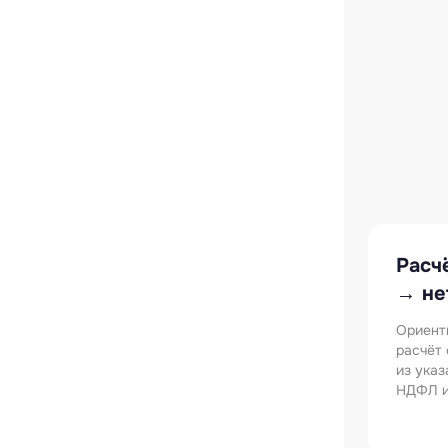
Расч
→ не
Ориент
расчёт
из указ
НДФЛ и