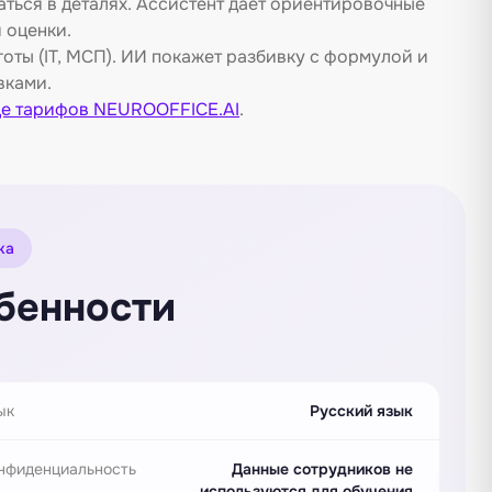
ться в деталях. Ассистент даёт ориентировочные
 оценки.
оты (IT, МСП). ИИ покажет разбивку с формулой и
вками.
це тарифов NEUROOFFICE.AI
.
ка
бенности
ык
Русский язык
нфиденциальность
Данные сотрудников не
используются для обучения