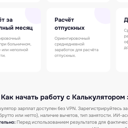
ёт за
Расчёт
Д
лный месяц
отпускных
С
р
ировочный
Ориентировочный
о
при больничном,
среднедневной
д
е или неполной
заработок для расчёта
ти.
отпускных.
Как начать работу с Калькулятором
кулятор зарплат доступен без VPN. Зарегистрируйтесь за
(брутто или нетто), наличие вычетов, тип занятости. ИИ-
тельно:
Перед использованием результатов для фактическ