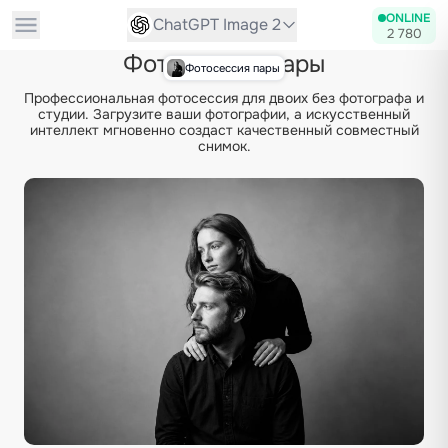
ONLINE
ChatGPT Image 2
2 780
Фотосессия пары
Фотосессия пары
Профессиональная фотосессия для двоих без фотографа и
студии. Загрузите ваши фотографии, а искусственный
интеллект мгновенно создаст качественный совместный
снимок.