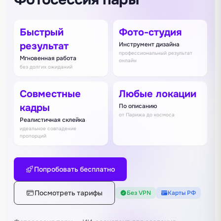
Быстрый
Фото-студия
результат
Инструмент дизайна
профессиональный результат
Мгновенная работа
онлайн
без долгих ожиданий
Совместные
Любые локации
кадры
По описанию
от Парижа до космоса
Реалистичная склейка
идеальное совпадение
пропорций
Попробовать бесплатно
Посмотреть тарифы
Без VPN
Карты РФ