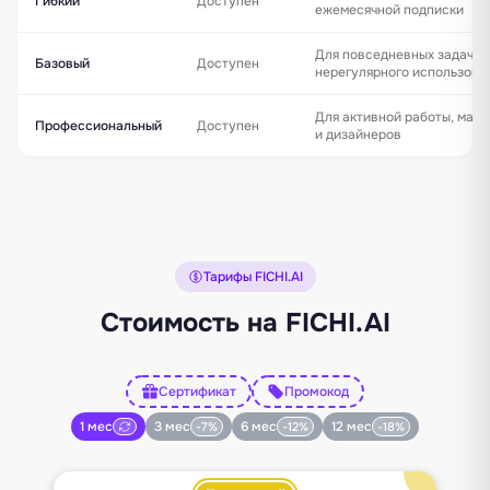
Гибкий
Доступен
ежемесячной подписки
Для повседневных задач и
Базовый
Доступен
нерегулярного использова
Для активной работы, марк
Профессиональный
Доступен
и дизайнеров
Тарифы FICHI.AI
Стоимость на FICHI.AI
Сертификат
Промокод
1 мес
3 мес
6 мес
12 мес
-7%
-12%
-18%