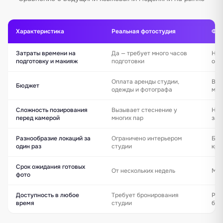
Характеристика
Реальная фотостудия
Фот
Затраты времени на
Да — требует много часов
Нет
подготовку и макияж
подготовки
оде
Оплата аренды студии,
Выг
Бюджет
одежды и фотографа
мгн
Сложность позирования
Вызывает стеснение у
Нул
перед камерой
многих пар
заг
Разнообразие локаций за
Ограничено интерьером
Без
один раз
студии
кра
Срок ожидания готовых
От нескольких недель
Мгн
фото
Доступность в любое
Требует бронирования
Раб
время
студии
бра