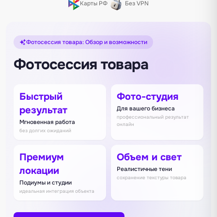
Карты РФ
Без VPN
Фотосессия товара: Обзор и возможности
Фотосессия товара
Быстрый
Фото-студия
результат
Для вашего бизнеса
профессиональный результат
Мгновенная работа
онлайн
без долгих ожиданий
Премиум
Объем и свет
локации
Реалистичные тени
сохранение текстуры товара
Подиумы и студии
идеальная интеграция объекта