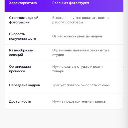
Фо
Характеристика
Реальная фотостудия
FIC
Стоимость одной
Высокая — нужно оплатить свет и
Ми
фотографии
работу фотографа
по
Скорость
От нескольких дней до недель
Оч
получения фото
Разнообразие
Ограничено наличием реквизита в
Бе
локаций
студии
за
Организация
Нужно ехать в студию и везти
До
процесса
товары
те
Мо
Переделка кадров
Требует повторной оплаты съемки
мг
Да
Доступность
Нужна предварительная запись
кр