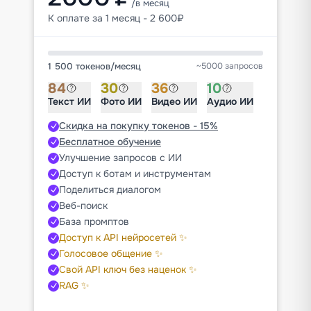
/в месяц
К оплате за 1 месяц - 2 600₽
1 500 токенов
/
месяц
~5000 запросов
84
30
36
10
Текст ИИ
Фото ИИ
Видео ИИ
Аудио ИИ
Скидка на покупку токенов - 15%
Бесплатное обучение
Улучшение запросов с ИИ
Доступ к ботам и инструментам
Поделиться диалогом
Веб-поиск
База промптов
Доступ к API нейросетей ✨
Голосовое общение ✨
Свой API ключ без наценок ✨
RAG ✨