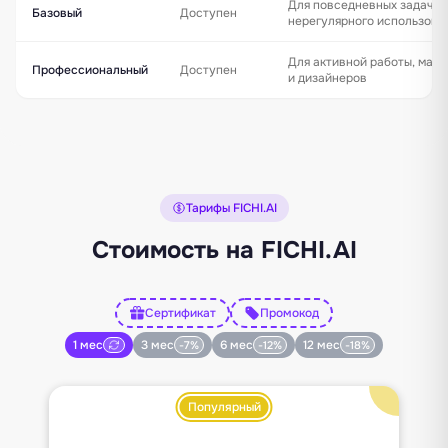
Для повседневных задач и
Базовый
Доступен
нерегулярного использова
Для активной работы, марк
Профессиональный
Доступен
и дизайнеров
Тарифы FICHI.AI
Стоимость на FICHI.AI
Сертификат
Промокод
1 мес
3 мес
6 мес
12 мес
-7%
-12%
-18%
Популярный