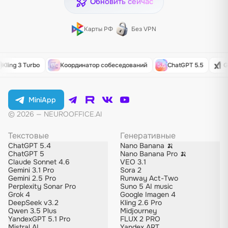
Обновить сейчас
Карты РФ
Без VPN
ling 3 Turbo
Координатор собеседований
ChatGPT 5.5
Gro
MiniApp
© 2026 — NEUROOFFICE.AI
Текстовые
Генеративные
ChatGPT 5.4
Nano Banana 🍌
ChatGPT 5
Nano Banana Pro 🍌
Claude Sonnet 4.6
VEO 3.1
Gemini 3.1 Pro
Sora 2
Gemini 2.5 Pro
Runway Act-Two
Perplexity Sonar Pro
Suno 5 AI music
Grok 4
Google Imagen 4
DeepSeek v3.2
Kling 2.6 Pro
Qwen 3.5 Plus
Midjourney
YandexGPT 5.1 Pro
FLUX 2 PRO
Mistral AI
Yandex ART