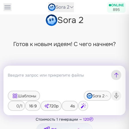
ONLINE
Sora 2
895
Sora 2
Готов к новым идеям! С чего начнем?
Шаблоны
Sora 2
0/1
16:9
720p
4s
Стоимость 1 генерации —
120