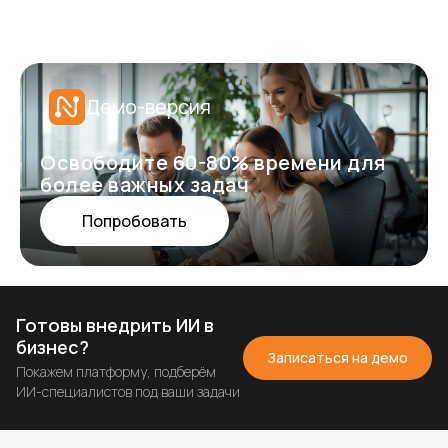
Демо-версия
Освободите 60-80% времени для
более важных задач
Попробовать
Готовы внедрить ИИ в
бизнес?
Записаться на демо
Покажем платформу, подберём
ИИ-специалистов под ваши задачи